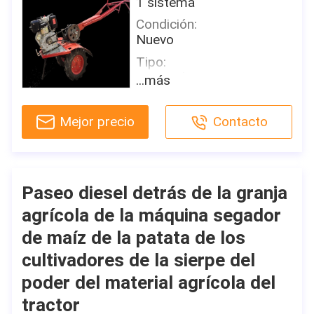
1 sistema
Condición:
Nuevo
Tipo:
Motocultor
...más
Por la rueda:
2WD
Mejor precio
Contacto
Poder clasificado (HP):
12hp
Uso:
Tractor de granja
Paseo diesel detrás de la granja
Tipo de impulsión:
agrícola de la máquina segador
tractor hidráulico
de maíz de la patata de los
Certificado:
cultivadores de la sierpe del
CE
poder del material agrícola del
Nombre de la marca:
tractor
TAVOL