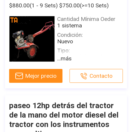
Lugar de origen:
$880.00(1 - 9 Sets) $750.00(>=10 Sets)
Shandong, China
Cantidad Mínima Oeder
Garantía:
1 sistema
2 años
Condición:
Factores de venta
Nuevo
dominantes:
Alta productividad
Tipo:
Tractor de la rueda
Tipo del márketing:
...más
Nuevo producto 2020
Por la rueda:
2WD
Informe de prueba de la
Mejor precio
Contacto
maquinaria:
Poder clasificado (HP):
Proporcionado
12hp
Saliente-inspección video:
Uso:
Proporcionado
Tractor de granja
paseo 12hp detrás del tractor
Garantía de los
Tipo de impulsión:
de la mano del motor diesel del
componentes de la base:
Correa
tractor con los instrumentos
2 años
Certificado: